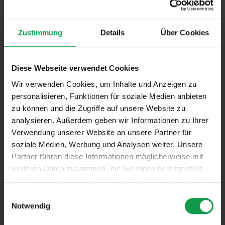
ALS
ARBEITGEBER
SIND WIR
TOP
Zustimmung
Details
Über Cookies
Wir sind Spezialist für die Zustellung gedruckter
Presseerzeugnisse. Wir sorgen dafür, dass
Diese Webseite verwendet Cookies
Zeitungen dort ankommen, wo sie gebraucht
Wir verwenden Cookies, um Inhalte und Anzeigen zu
werden, nämlich bei den Lesern zuhause.
personalisieren, Funktionen für soziale Medien anbieten
zu können und die Zugriffe auf unsere Website zu
analysieren. Außerdem geben wir Informationen zu Ihrer
MEHR ERFAHREN
Verwendung unserer Website an unsere Partner für
soziale Medien, Werbung und Analysen weiter. Unsere
Partner führen diese Informationen möglicherweise mit
weiteren Daten zusammen, die Sie ihnen bereitgestellt
haben oder die sie im Rahmen Ihrer Nutzung der Dienste
gesammelt haben.
Einwilligungsauswahl
DAS ERWARTET SIE BEI UNS
Notwendig
WIR BIETEN…