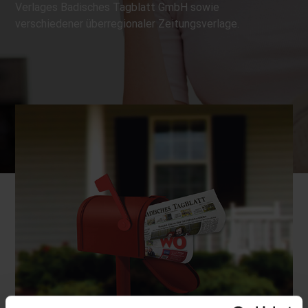
Verlages Badisches Tagblatt GmbH sowie
verschiedener überregionaler Zeitungsverlage.