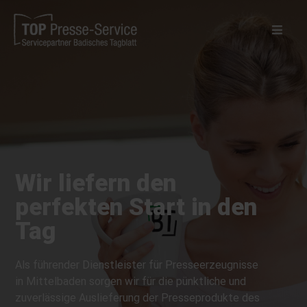
Wir liefern den
perfekten Start in den
Tag
Als führender Dienstleister für Presseerzeugnisse
in Mittelbaden sorgen wir für die pünktliche und
zuverlässige Auslieferung der Presseprodukte des