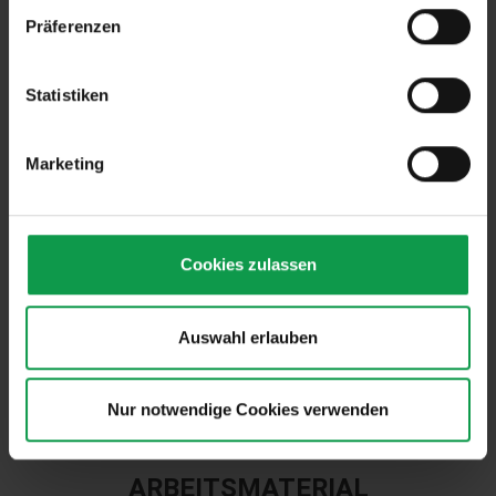
Präferenzen
Statistiken
Marketing
ARBEITSPLATZ
Cookies zulassen
ATTRAKTIV UND IN
WOHNORTNÄHE
Auswahl erlauben
Nur notwendige Cookies verwenden
ARBEITSMATERIAL